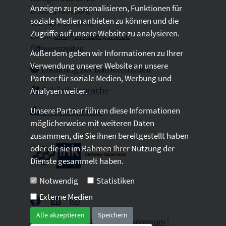
Anzeigen zu personalisieren, Funktionen für
D 59821 Arnsberg
soziale Medien anbieten zu können und die
Tel: +49 2931 878 0
Zugriffe auf unsere Website zu analysieren.
Email:
info@arnsberg.ihk.de
Öffnungszeiten
Außerdem geben wir Informationen zu Ihrer
Verwendung unserer Website an unsere
Erklärung zur Barrierefreiheit
Partner für soziale Medien, Werbung und
Gebärdensprache
Analysen weiter.
Unsere Partner führen diese Informationen
Leichte Sprache
möglicherweise mit weiteren Daten
zusammen, die Sie ihnen bereitgestellt haben
oder die sie im Rahmen Ihrer Nutzung der
Dienste gesammelt haben.
Notwendig
Statistiken
Externe Medien
Alle akzeptieren
Speichern
2026 © All Rights Reserved.
Impressum
|