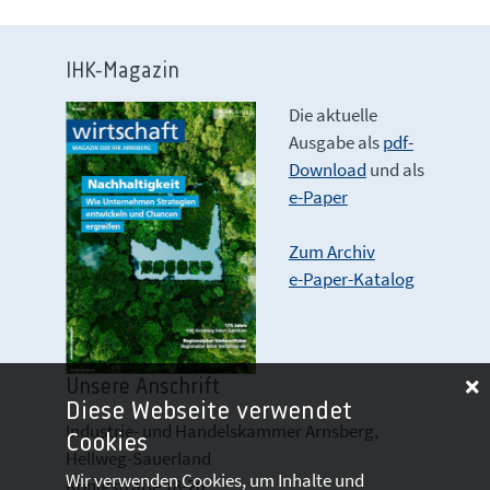
IHK-Magazin
Die aktuelle
Ausgabe als
pdf-
Download
und als
e-Paper
Zum Archiv
e-Paper-Katalog
Unsere Anschrift
Diese Webseite verwendet
Industrie- und Handelskammer Arnsberg,
Cookies
Hellweg-Sauerland
Wir verwenden Cookies, um Inhalte und
Königstraße 18-20