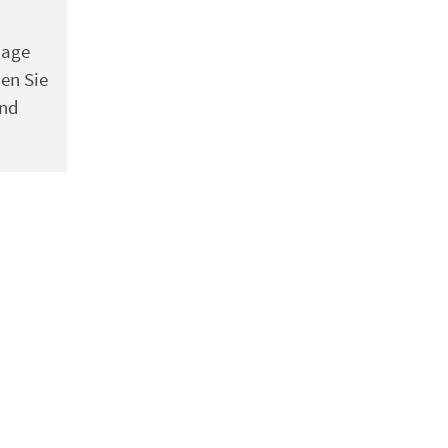
lage
den Sie
und