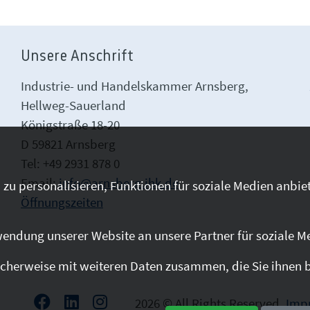
Unsere Anschrift
Industrie- und Handelskammer Arnsberg,
Hellweg-Sauerland
Königstraße 18-20
D 59821 Arnsberg
Tel: +49 2931 878 0
Email:
info@arnsberg.ihk.de
zu personalisieren, Funktionen für soziale Medien anbiet
Öffnungszeiten
endung unserer Website an unsere Partner für soziale M
cherweise mit weiteren Daten zusammen, die Sie ihnen be
2026 © All Rights Reserved.
Imp