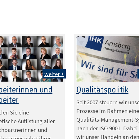
weiter +
beiterinnen und
Qualitätspolitik
beiter
Seit 2007 steuern wir uns
Prozesse im Rahmen eine
nden Sie eine
Qualitäts-Management-S
tische Auflistung aller
nach der ISO 9001. Dabei 
chpartnerinnen und
wir unser Handeln an de
hpartner nebst ihrer