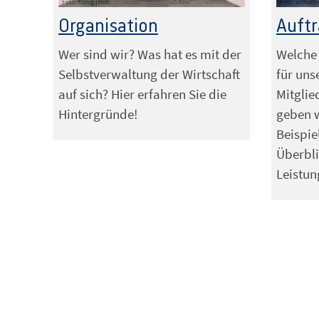
Foto: König | IHK
Foto: arthurd
Organisation
Auft
Wer sind wir? Was hat es mit der
Welche 
Selbstverwaltung der Wirtschaft
für uns
auf sich? Hier erfahren Sie die
Mitgli
Hintergründe!
geben 
Beispie
Überbli
Leistu