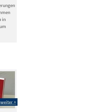
erungen
ehmen
 in
zum
weiter +