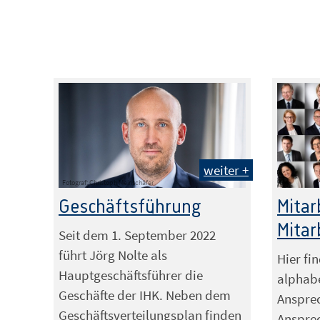
weiter +
Fotograf: Christoph Meinschäfer
Geschäftsführung
Mitar
Mitar
Seit dem 1. September 2022
führt Jörg Nolte als
Hier fi
Hauptgeschäftsführer die
alphabe
Geschäfte der IHK. Neben dem
Anspre
Geschäftsverteilungsplan finden
Ansprec