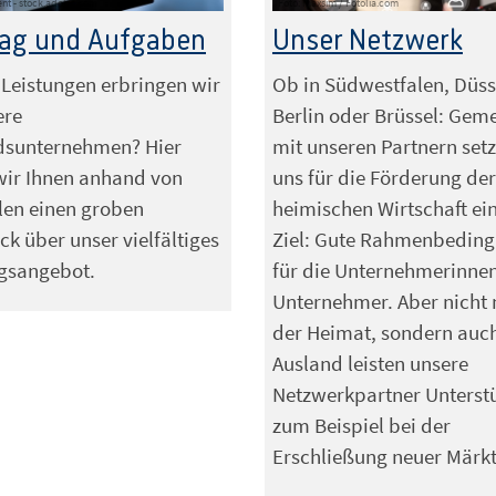
ent - stock.adobe.com
Foto: maxsim / Fotolia.com
rag und Aufgaben
Unser Netzwerk
Leistungen erbringen wir
Ob in Südwestfalen, Düss
ere
Berlin oder Brüssel: Ge
edsunternehmen? Hier
mit unseren Partnern set
wir Ihnen anhand von
uns für die Förderung der
len einen groben
heimischen Wirtschaft ei
ck über unser vielfältiges
Ziel: Gute Rahmenbedin
ngsangebot.
für die Unternehmerinne
Unternehmer. Aber nicht 
der Heimat, sondern auc
Ausland leisten unsere
Netzwerkpartner Unterstü
zum Beispiel bei der
Erschließung neuer Märkt