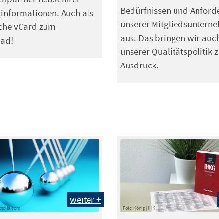
Bedürfnissen und Anford
informationen. Auch als
unserer Mitgliedsuntern
sche vCard zum
aus. Das bringen wir auch
ad!
unserer Qualitätspolitik 
Ausdruck.
weiter +
Fotolia.com
Foto: König | IHK