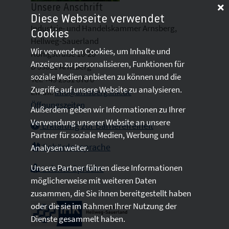
Unsere Anschrift
Diese Webseite verwendet
Industrie- und Handelskammer Arnsberg,
Cookies
Hellweg-Sauerland
Wir verwenden Cookies, um Inhalte und
Königstraße 18-20
Anzeigen zu personalisieren, Funktionen für
D 59821 Arnsberg
soziale Medien anbieten zu können und die
Tel: +49 2931 878 0
Zugriffe auf unsere Website zu analysieren.
Email:
info@arnsberg.ihk.de
Öffnungszeiten
Außerdem geben wir Informationen zu Ihrer
Verwendung unserer Website an unsere
Erklärung zur Barrierefreiheit
Partner für soziale Medien, Werbung und
Gebärdensprache
Analysen weiter.
Unsere Partner führen diese Informationen
Leichte Sprache
möglicherweise mit weiteren Daten
zusammen, die Sie ihnen bereitgestellt haben
oder die sie im Rahmen Ihrer Nutzung der
Dienste gesammelt haben.