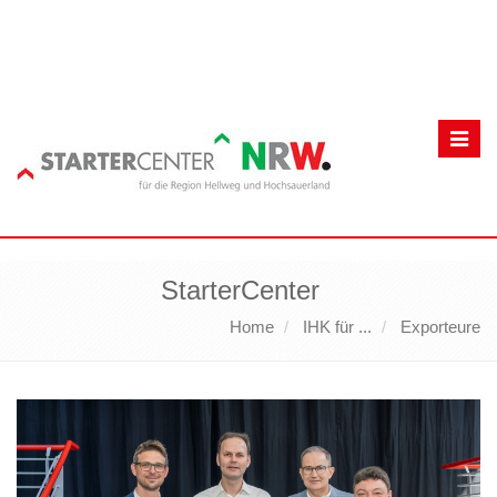
Toggl
navig
StarterCenter
Home
IHK für ...
Exporteure