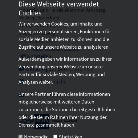
Diese Webseite verwendet
Industrie- und Handelskammer Arnsberg,
Cookies
Hellweg-Sauerland
Wir verwenden Cookies, um Inhalte und
Königstraße 18-20
Anzeigen zu personalisieren, Funktionen für
D 59821 Arnsberg
soziale Medien anbieten zu können und die
Tel: +49 2931 878 0
Zugriffe auf unsere Website zu analysieren.
Email:
info@arnsberg.ihk.de
Öffnungszeiten
Außerdem geben wir Informationen zu Ihrer
Verwendung unserer Website an unsere
Erklärung zur Barrierefreiheit
Partner für soziale Medien, Werbung und
Gebärdensprache
Analysen weiter.
Unsere Partner führen diese Informationen
Leichte Sprache
möglicherweise mit weiteren Daten
zusammen, die Sie ihnen bereitgestellt haben
oder die sie im Rahmen Ihrer Nutzung der
Dienste gesammelt haben.
Notwendig
Statistiken