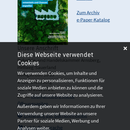
Zum Archiv
e-Paper-Katalog
Unsere Anschrift
Diese Webseite verwendet
Industrie- und Handelskammer Arnsberg,
Cookies
Hellweg-Sauerland
Wir verwenden Cookies, um Inhalte und
Königstraße 18-20
Anzeigen zu personalisieren, Funktionen für
D 59821 Arnsberg
soziale Medien anbieten zu können und die
Tel: +49 2931 878 0
Zugriffe auf unsere Website zu analysieren.
Email:
info@arnsberg.ihk.de
Öffnungszeiten
Außerdem geben wir Informationen zu Ihrer
Verwendung unserer Website an unsere
Erklärung zur Barrierefreiheit
Partner für soziale Medien, Werbung und
Gebärdensprache
Analysen weiter.