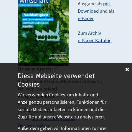
Ausgabe als
pdf-
Download
und als
e-Paper
Zum Archiv
e-Paper-Katalog
Unsere Anschrift
Diese Webseite verwendet
Industrie- und Handelskammer Arnsberg,
Cookies
Hellweg-Sauerland
Wir verwenden Cookies, um Inhalte und
Königstraße 18-20
Anzeigen zu personalisieren, Funktionen für
D 59821 Arnsberg
soziale Medien anbieten zu können und die
Tel: +49 2931 878 0
Zugriffe auf unsere Website zu analysieren.
Email:
info@arnsberg.ihk.de
Öffnungszeiten
Außerdem geben wir Informationen zu Ihrer