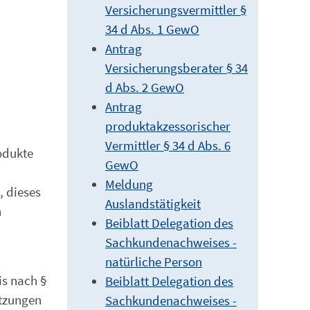
Versicherungsvermittler §
34 d Abs. 1 GewO
Antrag
Versicherungsberater § 34
d Abs. 2 GewO
Antrag
produktakzessorischer
Vermittler § 34 d Abs. 6
rodukte
GewO
Meldung
, dieses
Auslandstätigkeit
n
Beiblatt Delegation des
Sachkundenachweises -
natürliche Person
is nach §
Beiblatt Delegation des
etzungen
Sachkundenachweises -