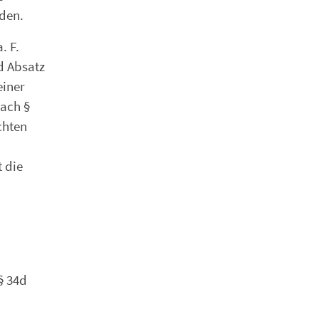
den.
. F.
d Absatz
einer
nach §
chten
 die
§ 34d