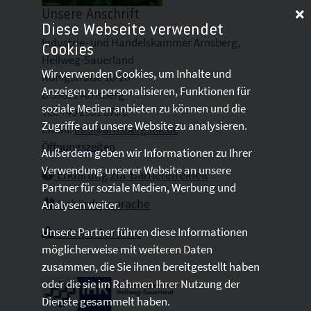
Unsere Anschrift
Diese Webseite verwendet
Industrie- und Handelskammer Arnsberg,
Cookies
Hellweg-Sauerland
Wir verwenden Cookies, um Inhalte und
Königstraße 18-20
Anzeigen zu personalisieren, Funktionen für
D 59821 Arnsberg
soziale Medien anbieten zu können und die
Tel: +49 2931 878 0
Zugriffe auf unsere Website zu analysieren.
Email:
info@arnsberg.ihk.de
Öffnungszeiten
Außerdem geben wir Informationen zu Ihrer
Verwendung unserer Website an unsere
Erklärung zur Barrierefreiheit
Partner für soziale Medien, Werbung und
Gebärdensprache
Analysen weiter.
Unsere Partner führen diese Informationen
Leichte Sprache
möglicherweise mit weiteren Daten
zusammen, die Sie ihnen bereitgestellt haben
oder die sie im Rahmen Ihrer Nutzung der
Dienste gesammelt haben.