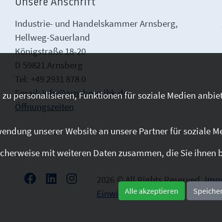
Unsere Anschrift
Industrie- und Handelskammer Arnsberg,
Hellweg-Sauerland
Königstraße 18-20
D 59821 Arnsberg
Tel: +49 2931 878 0
Email:
info@arnsberg.ihk.de
zu personalisieren, Funktionen für soziale Medien anbiet
Öffnungszeiten
endung unserer Website an unsere Partner für soziale M
cherweise mit weiteren Daten zusammen, die Sie ihnen be
2026 © All Rights Reserved.
Imp
Alle akzeptieren
Speiche
Einwilligung