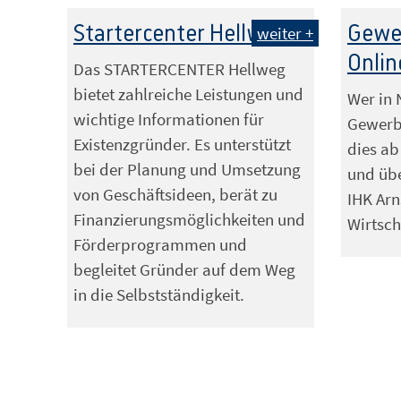
Startercenter Hellweg
Gewe
weiter +
Onlin
Das STARTERCENTER Hellweg
bietet zahlreiche Leistungen und
Wer in 
wichtige Informationen für
Gewerb
Existenzgründer. Es unterstützt
dies ab
bei der Planung und Umsetzung
und üb
von Geschäftsideen, berät zu
IHK Arn
Finanzierungsmöglichkeiten und
Wirtsch
Förderprogrammen und
begleitet Gründer auf dem Weg
in die Selbstständigkeit.