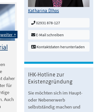
Katharina Dlhos
02931 878-127
weiter +
E-Mail schreiben
ial
Kontaktdaten herunterladen
gen
ge
IHK-Hotline zur
at daher
Existenzgründung
er für
htige
Sie möchten sich im Haupt-
n. Auch
oder Nebenerwerb
n
selbstständig machen und