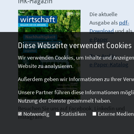
IHK-Magazin
Die aktuelle
Ausgabe als
pdf-
Download
und als
e-Paper
Diese Webseite verwendet Cookies
Zum Archiv
Wir verwenden Cookies, um Inhalte und Anzeigen 
e-Paper-Katalog
Website zu analysieren.
Außerdem geben wir Informationen zu Ihrer Verw
Unsere Partner führen diese Informationen mögli
Nutzung der Dienste gesammelt haben.
Besuchen Sie uns auf Facebook, Linkedin und
Notwendig
Statistiken
Externe Medien
Instagram