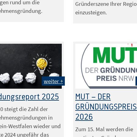
agen rund um die
Gründerszene Ihrer Regi
ehmensgründung.
einzusteigen.
weiter +
odesign - Fotolia.com
dungsreport 2025
MUT – DER
GRÜNDUNGSPREIS
0 steigt die Zahl der
2026
ehmensgründungen in
ein-Westfalen wieder und
Zum 15. Mal werden die
te 2024 ungefähr das