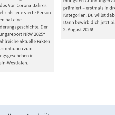
mutigsten Gründungen a
 des Vor-Corona-Jahres
prämiert – erstmals in dr
ehr als jede vierte Person
Kategorien. Du willst dab
en hat eine
Dann bewirb dich jetzt b
derungsgeschichte. Der
2. August 2026!
ungsreport NRW 2025“
zahlreiche aktuelle Fakten
formationen zum
ngsgeschehen in
in-Westfalen.