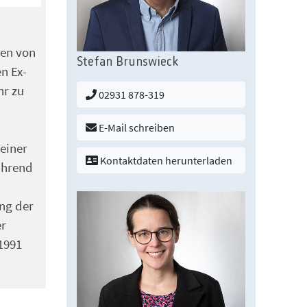
sen von
Stefan Brunswieck
n Ex-
hr zu
02931 878-319
E-Mail schreiben
 einer
Kontaktdaten herunterladen
ährend
ng der
er
1991