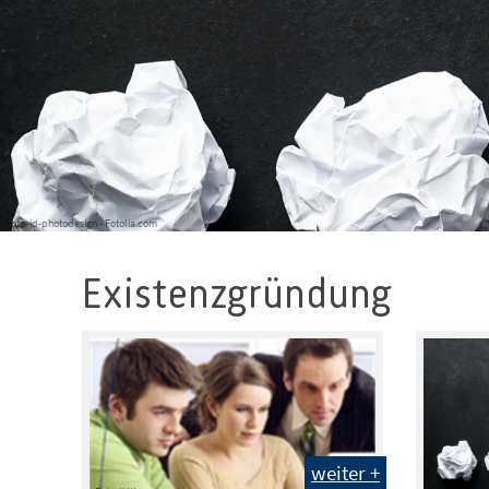
Foto: jd-photodesign - Fotolia.com
Existenzgründung
weiter +