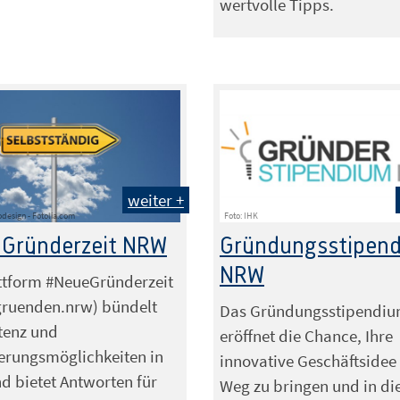
wertvolle Tipps.
weiter +
odesign - Fotolia.com
Foto: IHK
 Gründerzeit NRW
Gründungsstipen
NRW
ttform #NeueGründerzeit
ruenden.nrw) bündelt
Das Gründungsstipendi
enz und
eröffnet die Chance, Ihre
erungsmöglichkeiten in
innovative Geschäftsidee
 bietet Antworten für
Weg zu bringen und in di