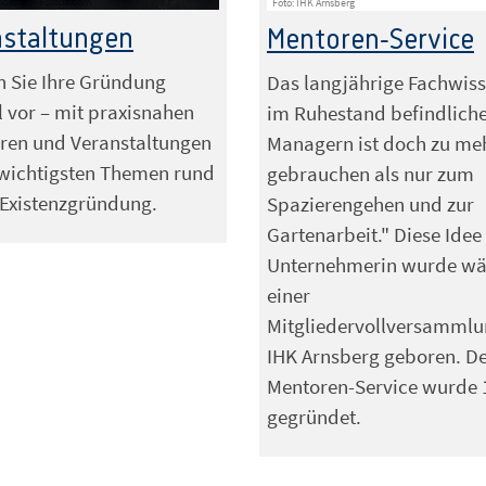
odesign - Fotolia.com
Foto: IHK Arnsberg
nstaltungen
Mentoren-Service
n Sie Ihre Gründung
Das langjährige Fachwis
 vor – mit praxisnahen
im Ruhestand befindliche
ren und Veranstaltungen
Managern ist doch zu me
 wichtigsten Themen rund
gebrauchen als nur zum
Existenzgründung.
Spazierengehen und zur
Gartenarbeit." Diese Idee
Unternehmerin wurde w
einer
Mitgliedervollversammlu
IHK Arnsberg geboren. D
Mentoren-Service wurde 
gegründet.