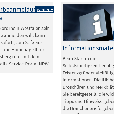
rbeanmeldung
weiter +
e
Nordrhein-Westfalen sein
e anmelden will, kann
Foto: arthurdent / Fotolia.com
 sofort „vom Sofa aus“
Informationsmater
er die Homepage Ihrer
sberg tun - mit dem
Beim Start in die
afts-Service-Portal.NRW
Selbstständigkeit benöti
Existenzgründer vielfälti
Informationen. Die IHK h
Broschüren und Merkblätt
Sie bereitgestellt, die wic
Tipps und Hinweise gebe
die Branchenbriefe gebe