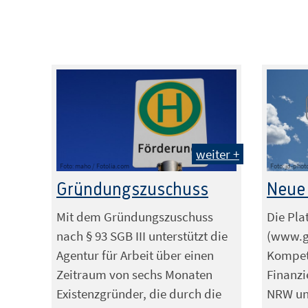
weiter +
Foto: maho / Fotolia.com
Foto: jd-phot
Gründungszuschuss
Neue
Mit dem Gründungszuschuss
Die Pla
nach § 93 SGB III unterstützt die
(www.g
Agentur für Arbeit über einen
Kompet
Zeitraum von sechs Monaten
Finanzi
Existenzgründer, die durch die
NRW und