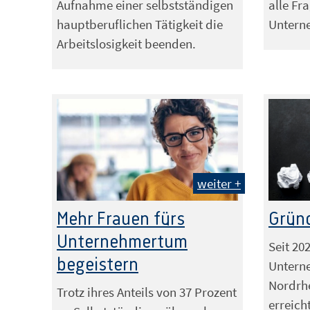
Aufnahme einer selbstständigen
alle Fr
hauptberuflichen Tätigkeit die
Untern
Arbeitslosigkeit beenden.
weiter +
Foto: jd-phot
Grün
Mehr Frauen fürs
Unternehmertum
Seit 202
begeistern
Untern
Nordrh
Trotz ihres Anteils von 37 Prozent
erreich