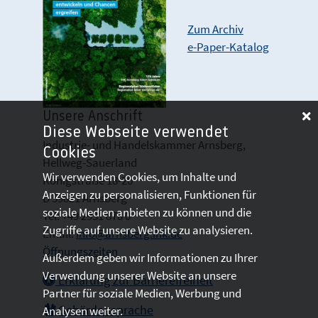
Zum Archiv
e-Paper-Katalog
Unsere Anschrift
Diese Webseite verwendet
Industrie- und Handelskammer Arnsberg,
Cookies
Hellweg-Sauerland
Wir verwenden Cookies, um Inhalte und
Königstraße 18-20
Anzeigen zu personalisieren, Funktionen für
D 59821 Arnsberg
soziale Medien anbieten zu können und die
Tel: +49 2931 878 0
Zugriffe auf unsere Website zu analysieren.
Email:
info@arnsberg.ihk.de
Öffnungszeiten
Außerdem geben wir Informationen zu Ihrer
Verwendung unserer Website an unsere
Erklärung zur Barrierefreiheit
Partner für soziale Medien, Werbung und
Gebärdensprache
Analysen weiter.