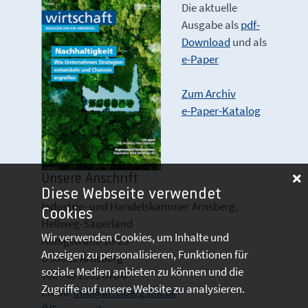
Die aktuelle
Ausgabe als
pdf-
Download
und als
e-Paper
Zum Archiv
e-Paper-Katalog
Unsere Anschrift
Diese Webseite verwendet
Industrie- und Handelskammer Arnsberg,
Cookies
Hellweg-Sauerland
Wir verwenden Cookies, um Inhalte und
Königstraße 18-20
Anzeigen zu personalisieren, Funktionen für
D 59821 Arnsberg
soziale Medien anbieten zu können und die
Tel: +49 2931 878 0
Zugriffe auf unsere Website zu analysieren.
Email:
info@arnsberg.ihk.de