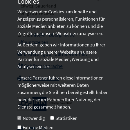
Cookies
Hellweg-Sauerland
Wir verwenden Cookies, um Inhalte und
Königstraße 18-20
Anzeigen zu personalisieren, Funktionen für
D 59821 Arnsberg
soziale Medien anbieten zu können und die
Tel: +49 2931 878 0
Zugriffe auf unsere Website zu analysieren.
Email:
info@arnsberg.ihk.de
Öffnungszeiten
Außerdem geben wir Informationen zu Ihrer
Verwendung unserer Website an unsere
Erklärung zur Barrierefreiheit
Partner für soziale Medien, Werbung und
Gebärdensprache
Analysen weiter.
Unsere Partner führen diese Informationen
Leichte Sprache
möglicherweise mit weiteren Daten
zusammen, die Sie ihnen bereitgestellt haben
oder die sie im Rahmen Ihrer Nutzung der
Dienste gesammelt haben.
Notwendig
Statistiken
Externe Medien