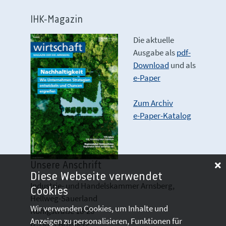
IHK-Magazin
Die aktuelle
Ausgabe als
pdf-
Download
und als
e-Paper
Zum Archiv
e-Paper-Katalog
Unsere Anschrift
Diese Webseite verwendet
Industrie- und Handelskammer Arnsberg,
Cookies
Hellweg-Sauerland
Wir verwenden Cookies, um Inhalte und
Königstraße 18-20
Anzeigen zu personalisieren, Funktionen für
D 59821 Arnsberg