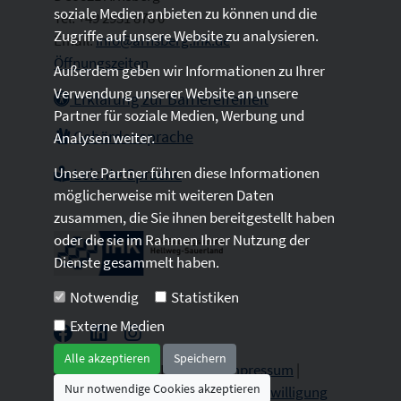
soziale Medien anbieten zu können und die
Tel: +49 2931 878 0
Zugriffe auf unsere Website zu analysieren.
Email:
info@arnsberg.ihk.de
Öffnungszeiten
Außerdem geben wir Informationen zu Ihrer
Verwendung unserer Website an unsere
Erklärung zur Barrierefreiheit
Partner für soziale Medien, Werbung und
Gebärdensprache
Analysen weiter.
Unsere Partner führen diese Informationen
Leichte Sprache
möglicherweise mit weiteren Daten
zusammen, die Sie ihnen bereitgestellt haben
oder die sie im Rahmen Ihrer Nutzung der
Dienste gesammelt haben.
Notwendig
Statistiken
Externe Medien
Alle akzeptieren
Speichern
2026 © All Rights Reserved.
Impressum
|
Nur notwendige Cookies akzeptieren
Datenschutz
|
Sitemap
|
Cookie-Einwilligung