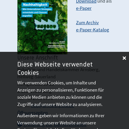
Download
und als
e-Paper
Zum Archiv
e-Paper-Katalog
Unsere Anschrift
Diese Webseite verwendet
Industrie- und Handelskammer Arnsberg,
Cookies
Hellweg-Sauerland
Wir verwenden Cookies, um Inhalte und
Königstraße 18-20
Anzeigen zu personalisieren, Funktionen für
D 59821 Arnsberg
soziale Medien anbieten zu können und die
Tel: +49 2931 878 0
Zugriffe auf unsere Website zu analysieren.
Email:
info@arnsberg.ihk.de
Öffnungszeiten
Außerdem geben wir Informationen zu Ihrer
Verwendung unserer Website an unsere
Erklärung zur Barrierefreiheit