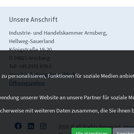
Unsere Anschrift
Industrie- und Handelskammer Arnsberg,
Hellweg-Sauerland
Königstraße 18-20
D 59821 Arnsberg
Tel: +49 2931 878 0
Email:
info@arnsberg.ihk.de
zu personalisieren, Funktionen für soziale Medien anbiet
Öffnungszeiten
endung unserer Website an unsere Partner für soziale M
cherweise mit weiteren Daten zusammen, die Sie ihnen be
2026 © All Rights Reserved.
Imp
Alle akzeptieren
Speiche