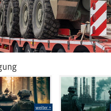
igung
weiter +