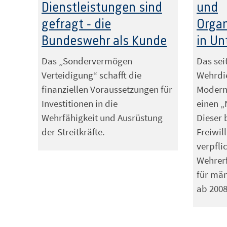
Dienstleistungen sind
und
gefragt - die
Orga
Bundeswehr als Kunde
in U
Das „Sondervermögen
Das sei
Verteidigung“ schafft die
Wehrdi
finanziellen Voraussetzungen für
Moderni
Investitionen in die
einen „
Wehrfähigkeit und Ausrüstung
Dieser 
der Streitkräfte.
Freiwill
verpfli
Wehrer
für mä
ab 2008