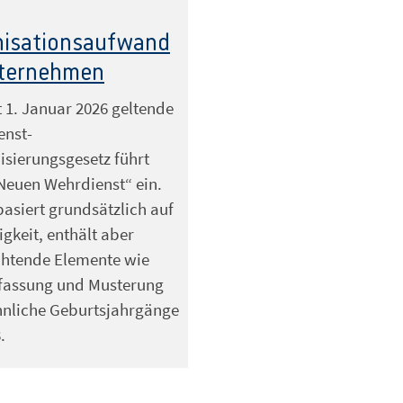
nisationsaufwand
nternehmen
t 1. Januar 2026 geltende
enst-
sierungsgesetz führt
Neuen Wehrdienst“ ein.
basiert grundsätzlich auf
igkeit, enthält aber
chtende Elemente wie
fassung und Musterung
nnliche Geburtsjahrgänge
.