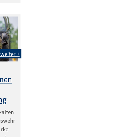
weiter +
hmen
ng
kalten
eswehr
arke