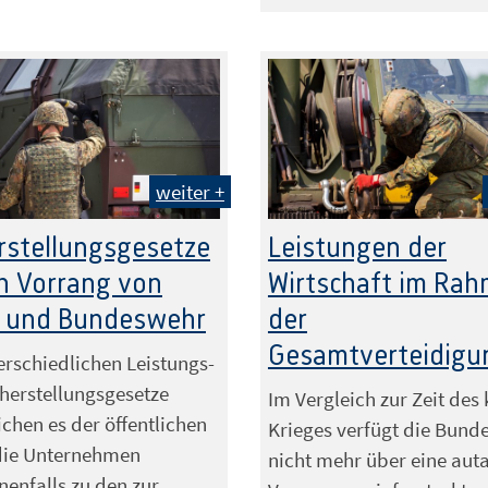
weiter +
Foto: filmbildfabrik – stock.adobe.com
rstellungsgesetze
Leistungen der
n Vorrang von
Wirtschaft im Ra
t und Bundeswehr
der
Gesamtverteidigu
erschiedlichen Leistungs-
herstellungsgesetze
Im Vergleich zur Zeit des 
chen es der öffentlichen
Krieges verfügt die Bund
die Unternehmen
nicht mehr über eine aut
enfalls zu den zur