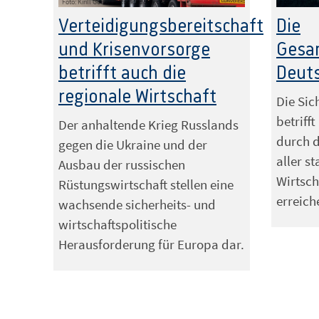
Foto: Kirill Gorlov – stock.adobe.com
Foto: ThisDes
Verteidigungsbereitschaft
Die
und Krisenvorsorge
Gesa
betrifft auch die
Deut
regionale Wirtschaft
Die Sic
betriff
Der anhaltende Krieg Russlands
durch 
gegen die Ukraine und der
aller s
Ausbau der russischen
Wirtsch
Rüstungswirtschaft stellen eine
erreich
wachsende sicherheits- und
wirtschaftspolitische
Herausforderung für Europa dar.