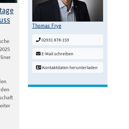
 KI generiert
tage
muss
Thomas Frye
02931 878-159
sche
 2025
E-Mail schreiben
liner
Kontaktdaten herunterladen
den
rden
schaft
eiter