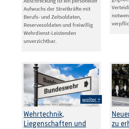
Abschreckung ist ein personeller
Vertei
Aufwuchs der Streitkräfte mit
notwen
Berufs- und Zeitsoldaten,
verpfli
Reservesoldaten und freiwillig
Wehrdienst-Leistenden
unverzichtbar.
weiter +
Foto: Thomas Reimer – stock.adobe.com
MoiraM – sto
Wehrtechnik,
Neuer
Liegenschaften und
zu er