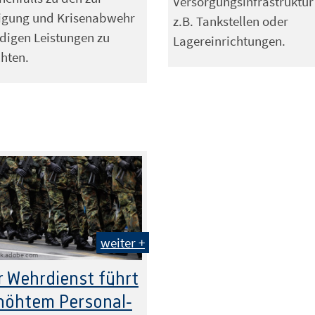
Versorgungsinfrastruktur
digung und Krisenabwehr
z.B. Tankstellen oder
digen Leistungen zu
Lagereinrichtungen.
chten.
weiter +
ck.adobe.com
 Wehrdienst führt
höhtem Personal-