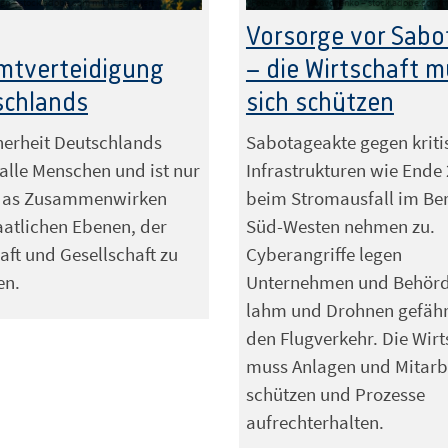
ign – stock.adobe.com mit KI generiert
Foto: Anton Moskovchenko – stock.adobe.com mit
Vorsorge vor Sabo
mtverteidigung
– die Wirtschaft 
schlands
sich schützen
herheit Deutschlands
Sabotageakte gegen kriti
t alle Menschen und ist nur
Infrastrukturen wie Ende
das Zusammenwirken
beim Stromausfall im Ber
taatlichen Ebenen, der
Süd-Westen nehmen zu.
aft und Gesellschaft zu
Cyberangriffe legen
en.
Unternehmen und Behör
lahm und Drohnen gefäh
den Flugverkehr. Die Wirt
muss Anlagen und Mitarb
schützen und Prozesse
aufrechterhalten.