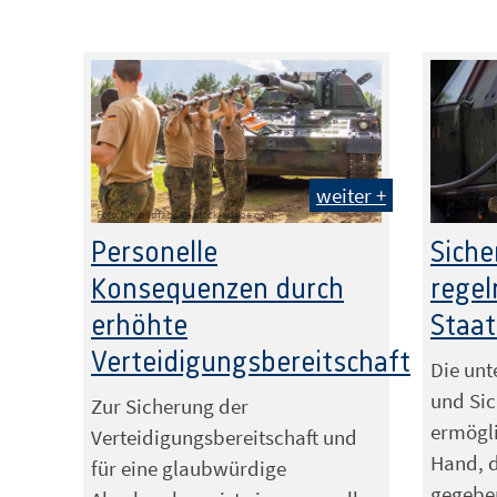
weiter +
Foto: filmbildfabrik – stock-adobe.com
Personelle
Siche
Konsequenzen durch
regel
erhöhte
Staa
Verteidigungsbereitschaft
Die unt
und Sic
Zur Sicherung der
ermögli
Verteidigungsbereitschaft und
Hand, 
für eine glaubwürdige
gegeben