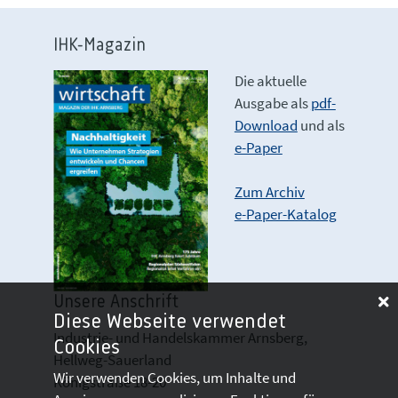
IHK-Magazin
Die aktuelle
Ausgabe als
pdf-
Download
und als
e-Paper
Zum Archiv
e-Paper-Katalog
Unsere Anschrift
Diese Webseite verwendet
Industrie- und Handelskammer Arnsberg,
Cookies
Hellweg-Sauerland
Wir verwenden Cookies, um Inhalte und
Königstraße 18-20