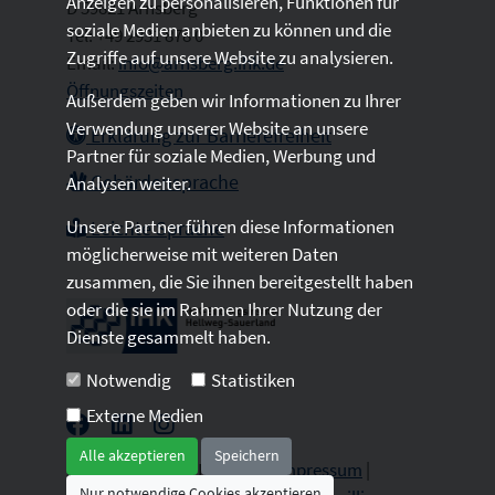
Anzeigen zu personalisieren, Funktionen für
D 59821 Arnsberg
soziale Medien anbieten zu können und die
Tel: +49 2931 878 0
Zugriffe auf unsere Website zu analysieren.
Email:
info@arnsberg.ihk.de
Öffnungszeiten
Außerdem geben wir Informationen zu Ihrer
Verwendung unserer Website an unsere
Erklärung zur Barrierefreiheit
Partner für soziale Medien, Werbung und
Gebärdensprache
Analysen weiter.
Unsere Partner führen diese Informationen
Leichte Sprache
möglicherweise mit weiteren Daten
zusammen, die Sie ihnen bereitgestellt haben
oder die sie im Rahmen Ihrer Nutzung der
Dienste gesammelt haben.
Notwendig
Statistiken
Externe Medien
Alle akzeptieren
Speichern
2026 © All Rights Reserved.
Impressum
|
Nur notwendige Cookies akzeptieren