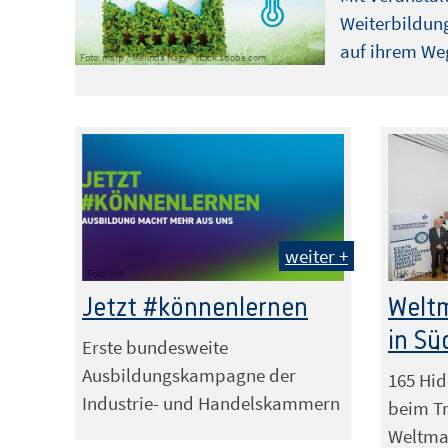
Weiterbildung
auf ihrem Weg
Foto: malp / Melinda Nagy - stock.adobe.com
weiter +
Foto: IHK
IHK Arnsberg
Jetzt #könnenlernen
Weltm
in Sü
Erste bundesweite
Ausbildungskampagne der
165 Hi
Industrie- und Handelskammern
beim Tr
Weltmar