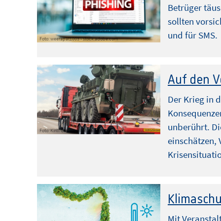
Betrüger täu
sollten vorsic
und für SMS.
Foto: weerapat1003 - stock.adobe.com
Auf den V
Der Krieg in 
Konsequenzen 
unberührt. Di
Foto: Kirill Gorlov – stock.adobe.com
einschätzen, 
Krisensituati
Klimaschu
Mit Veransta