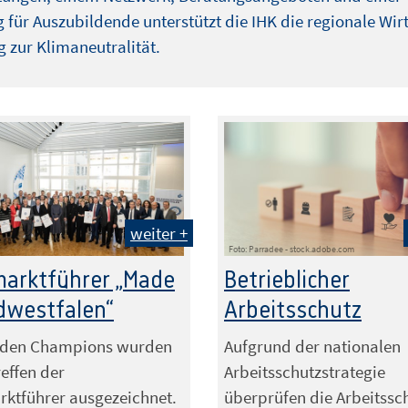
 für Auszubildende unterstützt die IHK die regionale Wir
 zur Klimaneutralität.
weiter +
Foto: Parradee - stock.adobe.com
arktführer „Made
Betrieblicher
dwestfalen“
Arbeitsschutz
dden Champions wurden
Aufgrund der nationalen
effen der
Arbeitsschutzstrategie
ktführer ausgezeichnet.
überprüfen die Arbeitssc