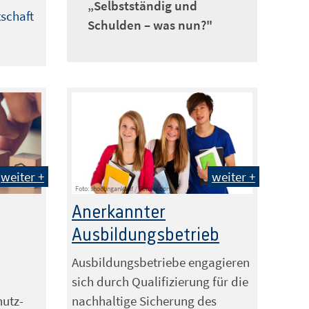
„Selbstständig und
tschaft
Schulden – was nun?"
weiter +
weiter +
Foto: shootingankauf / Fotolia.com
Anerkannter
Ausbildungsbetrieb
Ausbildungsbetriebe engagieren
sich durch Qualifizierung für die
hutz-
nachhaltige Sicherung des