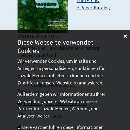
Zum Archiv
e-Paper-Katalog
Unsere Anschrift
Diese Webseite verwendet
Industrie- und Handelskammer Arnsberg,
Cookies
Hellweg-Sauerland
Wir verwenden Cookies, um Inhalte und
Königstraße 18-20
Anzeigen zu personalisieren, Funktionen für
D 59821 Arnsberg
soziale Medien anbieten zu können und die
Tel: +49 2931 878 0
Zugriffe auf unsere Website zu analysieren.
Email:
info@arnsberg.ihk.de
Öffnungszeiten
Außerdem geben wir Informationen zu Ihrer
Verwendung unserer Website an unsere
Erklärung zur Barrierefreiheit
Partner für soziale Medien, Werbung und
Gebärdensprache
Analysen weiter.
Unsere Partner führen diese Informationen
Leichte Sprache