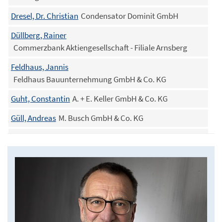
Dresel, Dr. Christian
Condensator Dominit GmbH
Düllberg, Rainer
Commerzbank Aktiengesellschaft - Filiale Arnsberg
Feldhaus, Jannis
Feldhaus Bauunternehmung GmbH & Co. KG
Guht, Constantin
A. + E. Keller GmbH & Co. KG
Güll, Andreas
M. Busch GmbH & Co. KG
Hillebrand-Königkamp, Margarete
Rudolf Hillebrand GmbH & Co. KG
Kämpchen, Elias
Calcis Warstein GmbH & Co. KG
Kampik, Franziskus
BWE e.V. Regionalverband Südwestfalen
Kleeschulte, Mariel
Kleeschulte eco consult GmbH