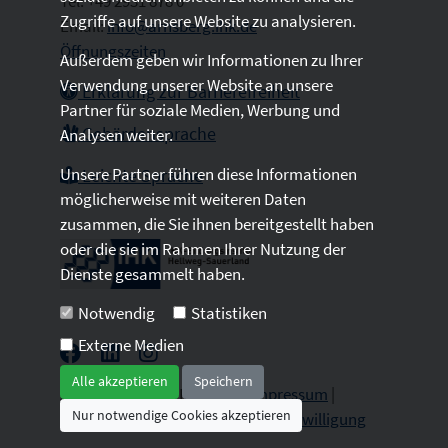
Tel: +49 2931 878 0
Zugriffe auf unsere Website zu analysieren.
Email:
info@arnsberg.ihk.de
Öffnungszeiten
Außerdem geben wir Informationen zu Ihrer
Verwendung unserer Website an unsere
Erklärung zur Barrierefreiheit
Partner für soziale Medien, Werbung und
Gebärdensprache
Analysen weiter.
Unsere Partner führen diese Informationen
Leichte Sprache
möglicherweise mit weiteren Daten
zusammen, die Sie ihnen bereitgestellt haben
oder die sie im Rahmen Ihrer Nutzung der
Dienste gesammelt haben.
Notwendig
Statistiken
Externe Medien
Alle akzeptieren
Speichern
2026 © All Rights Reserved.
Impressum
|
Nur notwendige Cookies akzeptieren
Datenschutz
|
Sitemap
|
Cookie-Einwilligung