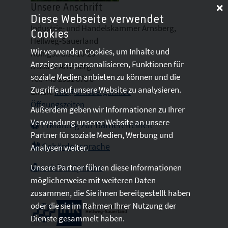
Unsere Anschrift
Diese Webseite verwendet
Industrie- und Handelskammer Arnsberg,
Cookies
Hellweg-Sauerland
Wir verwenden Cookies, um Inhalte und
Königstraße 18-20
Anzeigen zu personalisieren, Funktionen für
D 59821 Arnsberg
soziale Medien anbieten zu können und die
Tel: +49 2931 878 0
Zugriffe auf unsere Website zu analysieren.
Email:
info@arnsberg.ihk.de
Öffnungszeiten
Außerdem geben wir Informationen zu Ihrer
Verwendung unserer Website an unsere
Erklärung zur Barrierefreiheit
Partner für soziale Medien, Werbung und
Gebärdensprache
Analysen weiter.
Unsere Partner führen diese Informationen
Leichte Sprache
möglicherweise mit weiteren Daten
zusammen, die Sie ihnen bereitgestellt haben
oder die sie im Rahmen Ihrer Nutzung der
Dienste gesammelt haben.