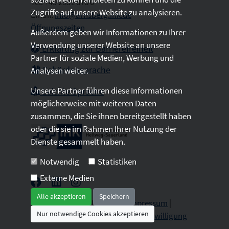
Tel: +49 2931 878 0
Zugriffe auf unsere Website zu analysieren.
Email:
info@arnsberg.ihk.de
Öffnungszeiten
Außerdem geben wir Informationen zu Ihrer
Verwendung unserer Website an unsere
Erklärung zur Barrierefreiheit
Partner für soziale Medien, Werbung und
Gebärdensprache
Analysen weiter.
Unsere Partner führen diese Informationen
Leichte Sprache
möglicherweise mit weiteren Daten
zusammen, die Sie ihnen bereitgestellt haben
oder die sie im Rahmen Ihrer Nutzung der
Dienste gesammelt haben.
Notwendig
Statistiken
Externe Medien
Alle akzeptieren
Speichern
2026 © All Rights Reserved.
Impressum
|
Nur notwendige Cookies akzeptieren
Datenschutz
|
Sitemap
|
Cookie-Einwilligung