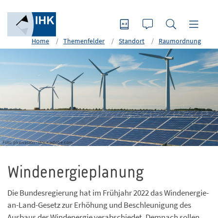
Home
Themenfelder
Standort
Raumordnung
Foto: pkawasaki - stock.adobe.com
Windenergieplanung
Die Bundesregierung hat im Frühjahr 2022 das Windenergie-
an-Land-Gesetz zur Erhöhung und Beschleunigung des
Ausbaus der Windenergie verabschiedet. Demnach sollen