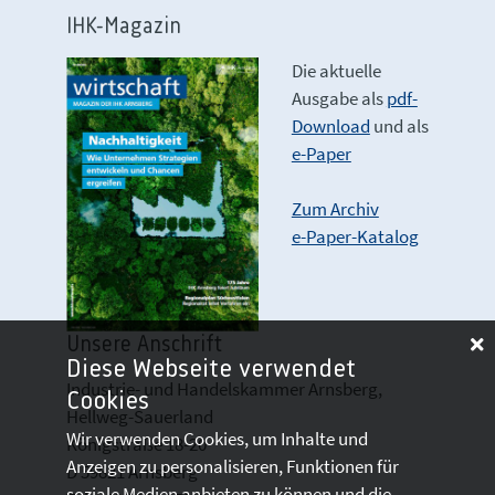
IHK-Magazin
Die aktuelle
Ausgabe als
pdf-
Download
und als
e-Paper
Zum Archiv
e-Paper-Katalog
Unsere Anschrift
Diese Webseite verwendet
Industrie- und Handelskammer Arnsberg,
Cookies
Hellweg-Sauerland
Wir verwenden Cookies, um Inhalte und
Königstraße 18-20
Anzeigen zu personalisieren, Funktionen für
D 59821 Arnsberg
soziale Medien anbieten zu können und die