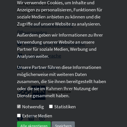
Wir verwenden Cookies, um Inhalte und
Königstraße 18-20
Anzeigen zu personalisieren, Funktionen für
D 59821 Arnsberg
soziale Medien anbieten zu können und die
Tel: +49 2931 878 0
Zugriffe auf unsere Website zu analysieren.
Email:
info@arnsberg.ihk.de
Öffnungszeiten
Außerdem geben wir Informationen zu Ihrer
Verwendung unserer Website an unsere
Erklärung zur Barrierefreiheit
Partner für soziale Medien, Werbung und
Gebärdensprache
Analysen weiter.
Unsere Partner führen diese Informationen
Leichte Sprache
möglicherweise mit weiteren Daten
zusammen, die Sie ihnen bereitgestellt haben
oder die sie im Rahmen Ihrer Nutzung der
Dienste gesammelt haben.
Notwendig
Statistiken
Externe Medien
Alle akzeptieren
Speichern