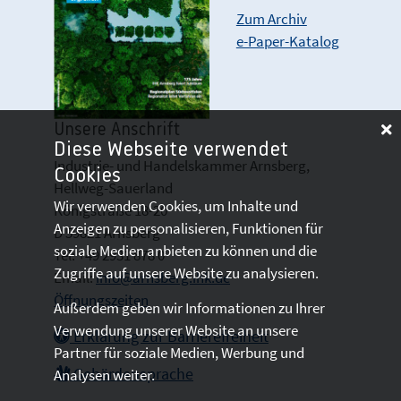
Zum Archiv
e-Paper-Katalog
Unsere Anschrift
Diese Webseite verwendet
Industrie- und Handelskammer Arnsberg,
Cookies
Hellweg-Sauerland
Wir verwenden Cookies, um Inhalte und
Königstraße 18-20
Anzeigen zu personalisieren, Funktionen für
D 59821 Arnsberg
soziale Medien anbieten zu können und die
Tel: +49 2931 878 0
Zugriffe auf unsere Website zu analysieren.
Email:
info@arnsberg.ihk.de
Öffnungszeiten
Außerdem geben wir Informationen zu Ihrer
Verwendung unserer Website an unsere
Erklärung zur Barrierefreiheit
Partner für soziale Medien, Werbung und
Gebärdensprache
Analysen weiter.