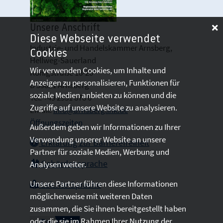
Unsere Anschrift
Diese Webseite verwendet
Industrie- und Handelskammer Arnsberg,
Cookies
Hellweg-Sauerland
Wir verwenden Cookies, um Inhalte und
Königstraße 18-20
Anzeigen zu personalisieren, Funktionen für
D 59821 Arnsberg
soziale Medien anbieten zu können und die
Tel: +49 2931 878 0
Zugriffe auf unsere Website zu analysieren.
Email:
info@arnsberg.ihk.de
Öffnungszeiten
Außerdem geben wir Informationen zu Ihrer
Verwendung unserer Website an unsere
Erklärung zur Barrierefreiheit
Partner für soziale Medien, Werbung und
Gebärdensprache
Analysen weiter.
Unsere Partner führen diese Informationen
Leichte Sprache
möglicherweise mit weiteren Daten
zusammen, die Sie ihnen bereitgestellt haben
oder die sie im Rahmen Ihrer Nutzung der