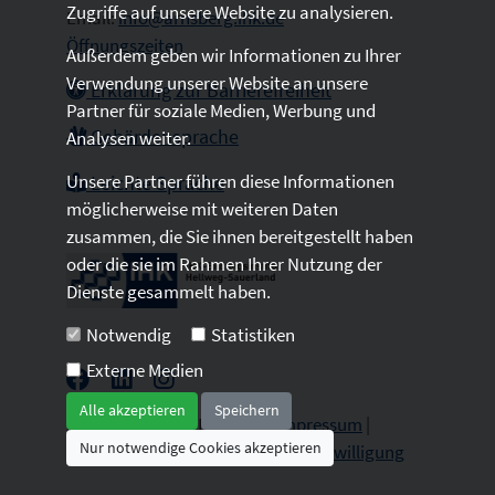
Zugriffe auf unsere Website zu analysieren.
Email:
info@arnsberg.ihk.de
Öffnungszeiten
Außerdem geben wir Informationen zu Ihrer
Verwendung unserer Website an unsere
Erklärung zur Barrierefreiheit
Partner für soziale Medien, Werbung und
Gebärdensprache
Analysen weiter.
Unsere Partner führen diese Informationen
Leichte Sprache
möglicherweise mit weiteren Daten
zusammen, die Sie ihnen bereitgestellt haben
oder die sie im Rahmen Ihrer Nutzung der
Dienste gesammelt haben.
Notwendig
Statistiken
Externe Medien
Alle akzeptieren
Speichern
2026 © All Rights Reserved.
Impressum
|
Nur notwendige Cookies akzeptieren
Datenschutz
|
Sitemap
|
Cookie-Einwilligung