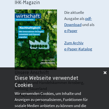
IHK-Magazin
Die aktuelle
Ausgabe als
pdf-
Download
und als
e-Paper
Zum Archiv
e-Paper-Katalog
Unsere Anschrift
Diese Webseite verwendet
Industrie- und Handelskammer Arnsberg,
Cookies
Hellweg-Sauerland
Wir verwenden Cookies, um Inhalte und
Königstraße 18-20
Anzeigen zu personalisieren, Funktionen für
D 59821 Arnsberg
soziale Medien anbieten zu können und die
Tel: +49 2931 878 0