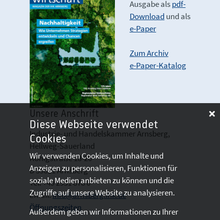
Ausgabe als
pdf-
Download
und als
e-Paper
Zum Archiv
e-Paper-Katalog
Unsere Anschrift
Diese Webseite verwendet
Industrie- und Handelskammer Arnsberg,
Cookies
Hellweg-Sauerland
Wir verwenden Cookies, um Inhalte und
Königstraße 18-20
Anzeigen zu personalisieren, Funktionen für
D 59821 Arnsberg
soziale Medien anbieten zu können und die
Tel: +49 2931 878 0
Zugriffe auf unsere Website zu analysieren.
Email:
info@arnsberg.ihk.de
Öffnungszeiten
Außerdem geben wir Informationen zu Ihrer