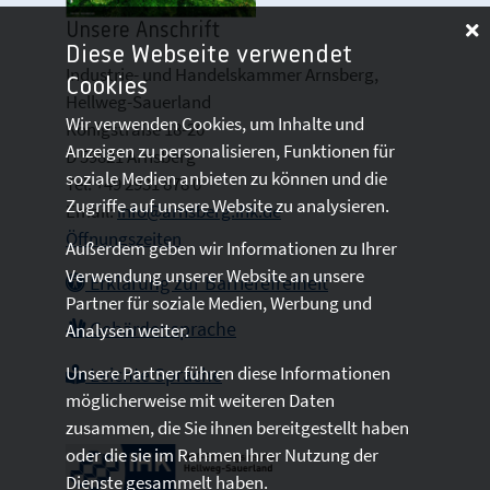
Unsere Anschrift
Diese Webseite verwendet
Industrie- und Handelskammer Arnsberg,
Cookies
Hellweg-Sauerland
Wir verwenden Cookies, um Inhalte und
Königstraße 18-20
Anzeigen zu personalisieren, Funktionen für
D 59821 Arnsberg
soziale Medien anbieten zu können und die
Tel: +49 2931 878 0
Zugriffe auf unsere Website zu analysieren.
Email:
info@arnsberg.ihk.de
Öffnungszeiten
Außerdem geben wir Informationen zu Ihrer
Verwendung unserer Website an unsere
Erklärung zur Barrierefreiheit
Partner für soziale Medien, Werbung und
Gebärdensprache
Analysen weiter.
Unsere Partner führen diese Informationen
Leichte Sprache
möglicherweise mit weiteren Daten
zusammen, die Sie ihnen bereitgestellt haben
oder die sie im Rahmen Ihrer Nutzung der
Dienste gesammelt haben.