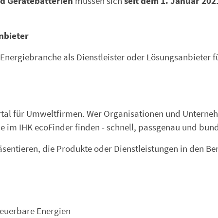
nd Gerätebatterien
müssen sich
seit dem 1. Januar 202
nbieter
 Energiebranche als Dienstleister oder Lösungsanbieter f
ortal für Umweltfirmen. Wer Organisationen und Unterne
e im IHK ecoFinder finden - schnell, passgenau und bun
entieren, die Produkte oder Dienstleistungen in den Be
neuerbare Energien