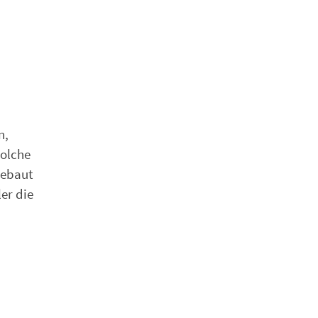
n,
olche
gebaut
ler die