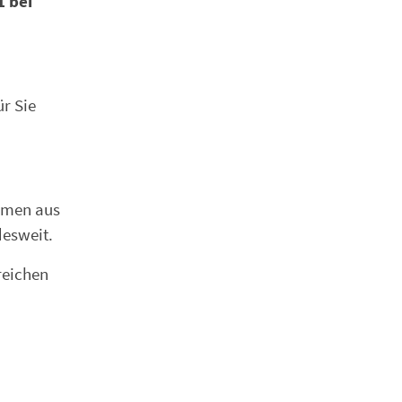
1 bei
ür Sie
hmen aus
desweit.
reichen