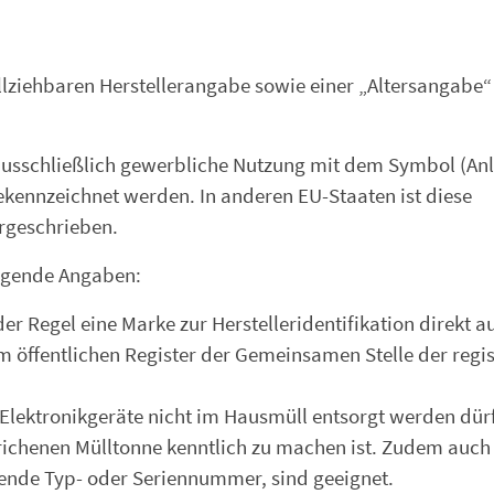
lziehbaren Herstellerangabe sowie einer „Altersangabe“ 
 ausschließlich gewerbliche Nutzung mit dem Symbol (An
ekennzeichnet werden. In anderen EU-Staaten ist diese
rgeschrieben.
olgende Angaben:
er Regel eine Marke zur Hersteller­identifikation direkt 
 öffent­lichen Register der Gemeinsamen Stelle der regis
 Elektronikgeräte nicht im Hausmüll entsorgt werden dür
ichenen Mülltonne kenntlich zu machen ist. Zudem auch
ufende Typ- oder Seriennummer, sind geeignet.