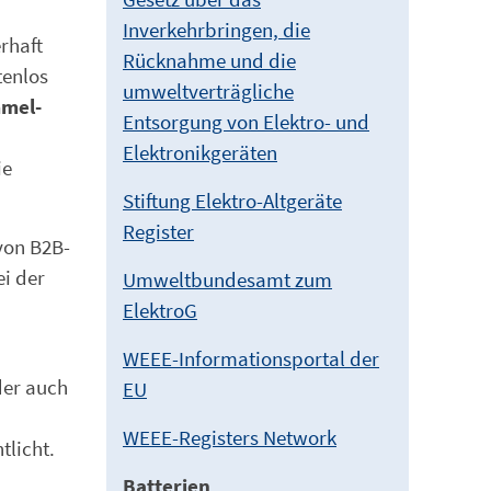
Inverkehrbringen, die
rhaft
Rücknahme und die
tenlos
umweltverträgliche
mel-
Entsorgung von Elektro- und
Elektronikgeräten
ie
Stiftung Elektro-Altgeräte
Register
von B2B-
ei der
Umweltbundesamt zum
ElektroG
WEEE-Informationsportal der
der auch
EU
WEEE-Registers Network
licht.
Batterien