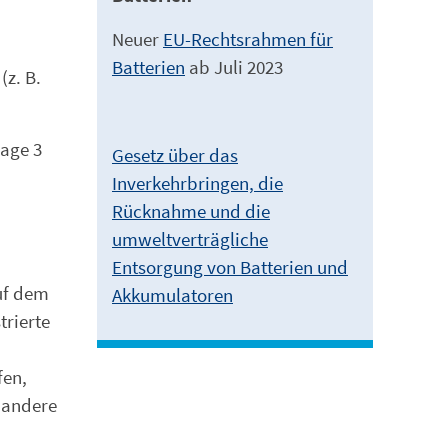
Neuer
EU-Rechtsrahmen für
Batterien
ab Juli 2023
(z. B.
lage 3
Gesetz über das
Inverkehrbringen, die
Rücknahme und die
umweltverträgliche
Entsorgung von Batterien und
auf dem
Akkumulatoren
trierte
fen,
 andere