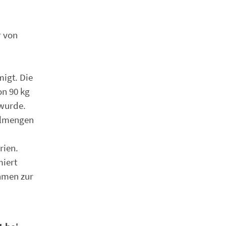
r von
igt. Die
n 90 kg
 wurde.
holmengen
rien.
miert
hmen zur