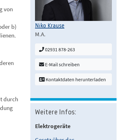
ng von
Niko Krause
oder b)
M.A.
dienen.
02931 878-263
 deren
E-Mail schreiben
Kontaktdaten herunterladen
it durch
idung
Weitere Infos:
Elektrogeräte
Gesetz über das