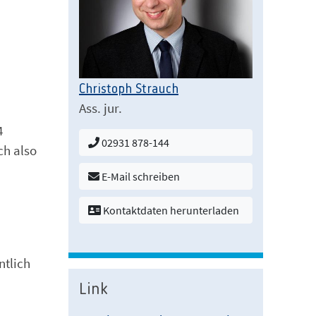
Christoph Strauch
Ass. jur.
4
02931 878-144
ch also
E-Mail schreiben
Kontaktdaten herunterladen
ntlich
Link