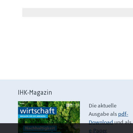
IHK-Magazin
Die aktuelle
Ausgabe als
pdf-
Download
und als
e-Paper