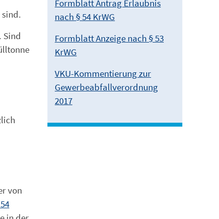
Formblatt Antrag Erlaubnis
 sind.
nach § 54 KrWG
. Sind
Formblatt Anzeige nach § 53
ülltonne
KrWG
VKU-Kommentierung zur
Gewerbeabfallverordnung
2017
lich
er von
 54
e in der