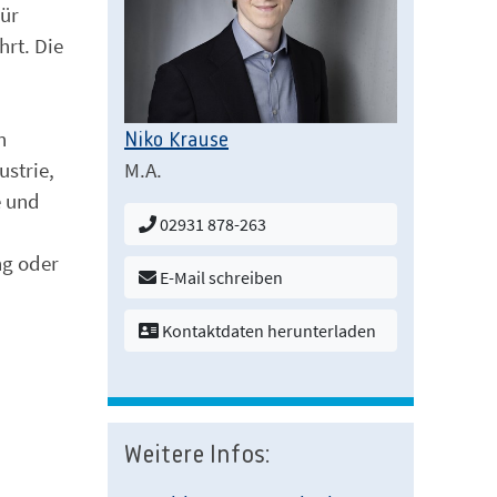
ür
rt. Die
n
Niko Krause
M.A.
strie,
e und
02931 878-263
ng oder
E-Mail schreiben
Kontaktdaten herunterladen
Weitere Infos: