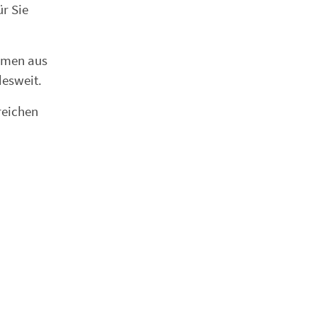
ür Sie
hmen aus
desweit.
reichen