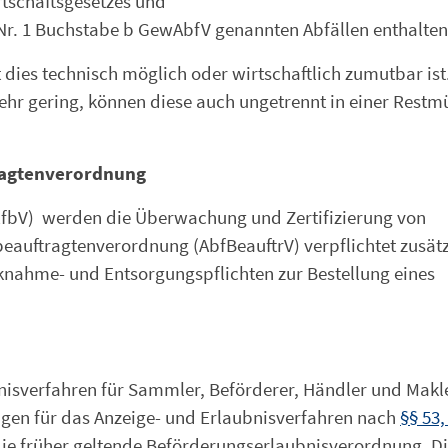
rtschaftsgesetzes und
2 Nr. 1 Buchstabe b GewAbfV genannten Abfällen enthalten
 dies technisch möglich oder wirtschaftlich zumutbar ist
ehr gering, können diese auch ungetrennt in einer Restm
tragtenverordnung
EfbV) werden die Überwachung und Zertifizierung von
beauftragtenverordnung (AbfBeauftrV) verpflichtet zusätz
nahme- und Entsorgungspflichten zur Bestellung eines
nisverfahren für Sammler, Beförderer, Händler und Makl
ungen für das Anzeige- und Erlaubnisverfahren nach
§§ 53,
 die früher geltende Beförderungserlaubnisverordnung. Di