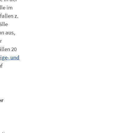
lle im
allen z.
älle
on aus,
r
llen 20
eige- und
uf
er