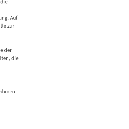
 die
n
ung. Auf
lle zur
e der
ten, die
snahmen