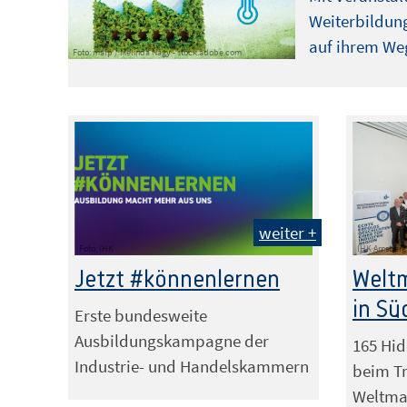
Weiterbildung
auf ihrem Weg
Foto: malp / Melinda Nagy - stock.adobe.com
weiter +
Foto: IHK
IHK Arnsberg
Jetzt #könnenlernen
Weltm
in Sü
Erste bundesweite
Ausbildungskampagne der
165 Hi
Industrie- und Handelskammern
beim Tr
Weltmar