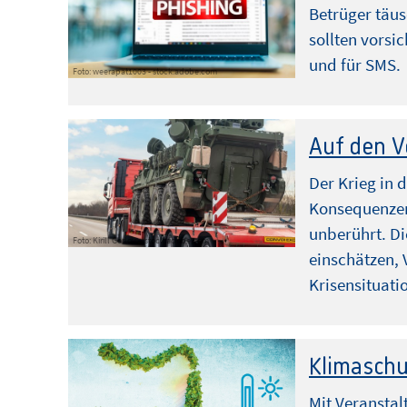
Betrüger täu
sollten vorsic
und für SMS.
Foto: weerapat1003 - stock.adobe.com
Auf den V
Der Krieg in 
Konsequenzen 
unberührt. Di
Foto: Kirill Gorlov – stock.adobe.com
einschätzen, 
Krisensituati
Klimaschu
Mit Veransta