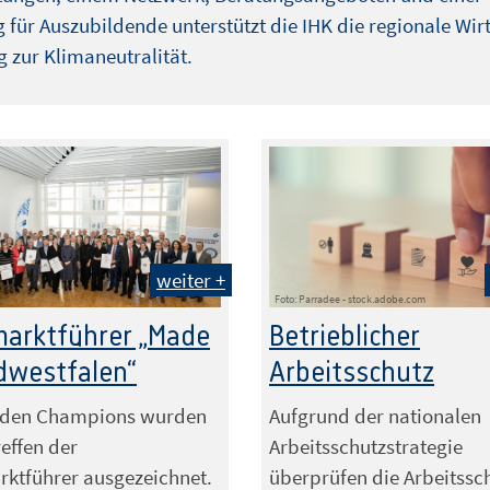
 für Auszubildende unterstützt die IHK die regionale Wir
 zur Klimaneutralität.
weiter +
Foto: Parradee - stock.adobe.com
arktführer „Made
Betrieblicher
dwestfalen“
Arbeitsschutz
dden Champions wurden
Aufgrund der nationalen
effen der
Arbeitsschutzstrategie
ktführer ausgezeichnet.
überprüfen die Arbeitssc