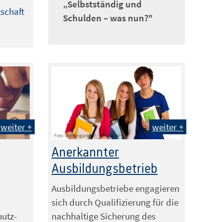
„Selbstständig und
tschaft
Schulden – was nun?"
weiter +
weiter +
Foto: shootingankauf / Fotolia.com
Anerkannter
Ausbildungsbetrieb
Ausbildungsbetriebe engagieren
sich durch Qualifizierung für die
hutz-
nachhaltige Sicherung des