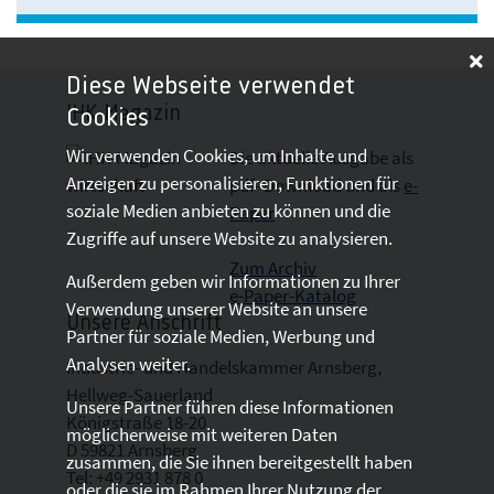
Diese Webseite verwendet
IHK-Magazin
Cookies
Wir verwenden Cookies, um Inhalte und
Die aktuelle Ausgabe als
Anzeigen zu personalisieren, Funktionen für
pdf- Download
und als
e-
soziale Medien anbieten zu können und die
Paper
Zugriffe auf unsere Website zu analysieren.
Zum Archiv
Außerdem geben wir Informationen zu Ihrer
e-Paper-Katalog
Verwendung unserer Website an unsere
Unsere Anschrift
Partner für soziale Medien, Werbung und
Analysen weiter.
Industrie- und Handelskammer Arnsberg,
Hellweg-Sauerland
Unsere Partner führen diese Informationen
Königstraße 18-20
möglicherweise mit weiteren Daten
D 59821 Arnsberg
zusammen, die Sie ihnen bereitgestellt haben
Tel: +49 2931 878 0
oder die sie im Rahmen Ihrer Nutzung der