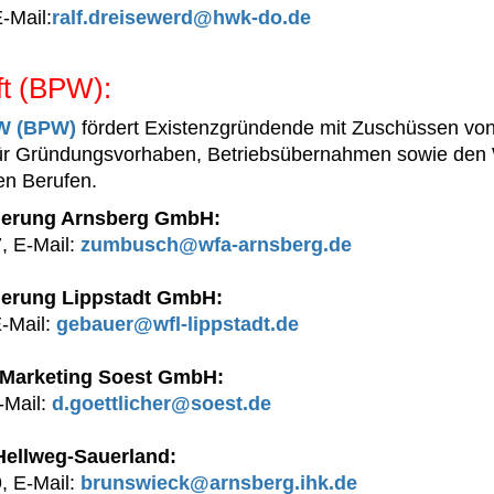
-Mail:
ralf.dreisewerd@hwk-do.de
t (BPW):
W (BPW)
fördert Existenzgründende mit Zuschüssen vo
 für Gründungsvorhaben, Betriebsübernahmen sowie de
en Berufen.
rderung Arnsberg GmbH:
, E-Mail:
zumbusch@wfa-arnsberg.de
rderung Lippstadt GmbH:
-Mail:
gebauer@wfl-lippstadt.de
d Marketing Soest GmbH:
-Mail:
d.goettlicher@soest.de
Hellweg-Sauerland:
, E-Mail:
brunswieck@arnsberg.ihk.de