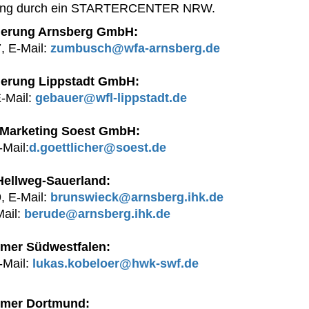
ätzung durch ein STARTERCENTER NRW.
rderung Arnsberg GmbH:
, E-Mail:
zumbusch@wfa-arnsberg.de
rderung Lippstadt GmbH:
-Mail:
gebauer@wfl-lippstadt.de
d Marketing Soest GmbH:
-Mail:
d.goettlicher@soest.de
Hellweg-Sauerland:
, E-Mail:
brunswieck@arnsberg.ihk.de
Mail:
berude@arnsberg.ihk.de
mer Südwestfalen:
-Mail:
lukas.kobeloer@hwk-swf.de
mmer Dortmund: