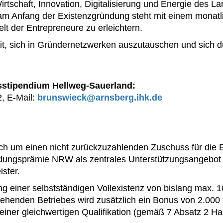
irtschaft, Innovation, Digitalisierung und Energie des L
 am Anfang der Existenzgründung steht mit einem monat
elt der Entrepreneure zu erleichtern.
it, sich in Gründernetzwerken auszutauschen und sich du
sstipendium Hellweg-Sauerland:
, E-Mail:
brunswieck@arnsberg.ihk.de
ch um einen nicht zurückzuzahlenden Zuschuss für die 
ungsprämie NRW als zentrales Unterstützungsangebot f
ster.
g einer selbstständigen Vollexistenz von bislang max. 1
ehenden Betriebes wird zusätzlich ein Bonus von 2.000 
 einer gleichwertigen Qualifikation (gemäß 7 Absatz 2 