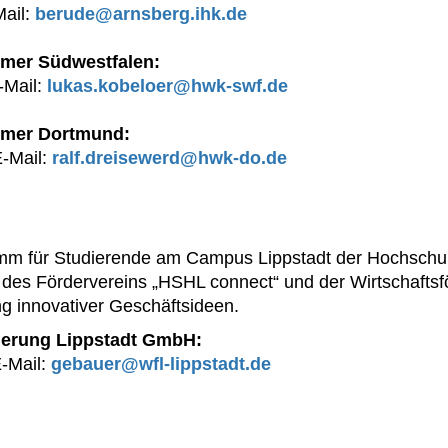
Mail:
berude@arnsberg.ihk.de
mer Südwestfalen:
-Mail:
lukas.kobeloer@hwk-swf.de
mmer Dortmund:
E-Mail:
ralf.dreisewerd@hwk-do.de
ramm für Studierende am Campus Lippstadt der Hochsc
es Fördervereins „HSHL connect“ und der Wirtschaftsfö
ng innovativer Geschäftsideen.
rderung Lippstadt GmbH:
E-Mail:
gebauer@wfl-lippstadt.de