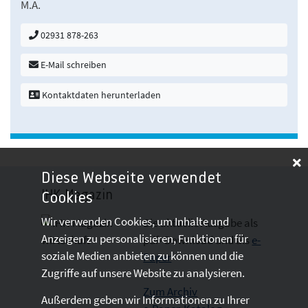
M.A.
02931 878-263
E-Mail schreiben
Kontaktdaten herunterladen
Diese Webseite verwendet
IHK-Magazin
Cookies
Wir verwenden Cookies, um Inhalte und
Die aktuelle Ausgabe als
Anzeigen zu personalisieren, Funktionen für
pdf- Download
und als
e-
soziale Medien anbieten zu können und die
Paper
Zugriffe auf unsere Website zu analysieren.
Zum Archiv
Außerdem geben wir Informationen zu Ihrer