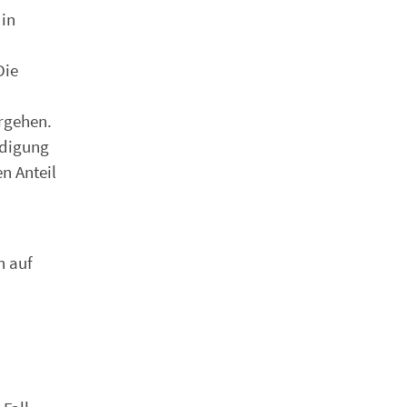
 in
Die
rgehen.
edigung
n Anteil
n auf