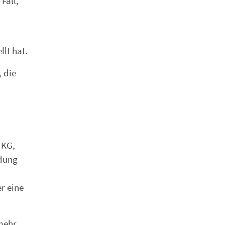
Fall,
lt hat.
, die
 KG,
ldung
er eine
mehr