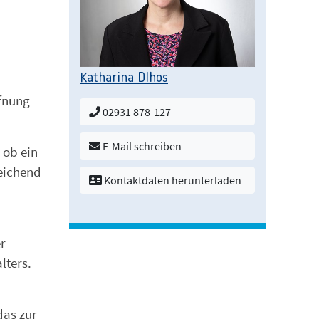
Katharina Dlhos
ffnung
02931 878-127
E-Mail schreiben
 ob ein
reichend
Kontaktdaten herunterladen
r
lters.
das zur