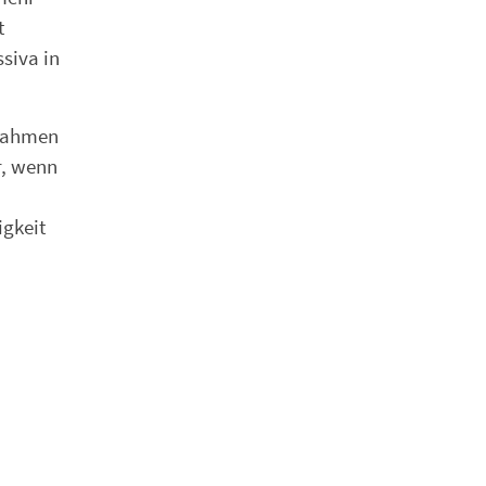
t
siva in
 Rahmen
r, wenn
igkeit