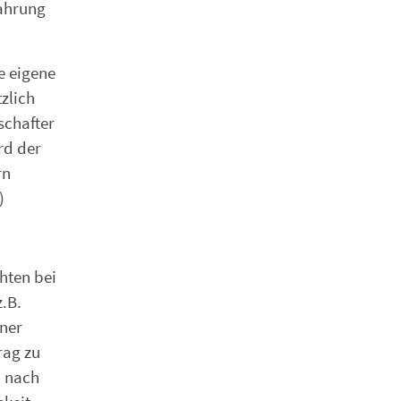
wahrung
e eigene
zlich
schafter
rd der
rn
)
hten bei
.B.
iner
rag zu
n nach