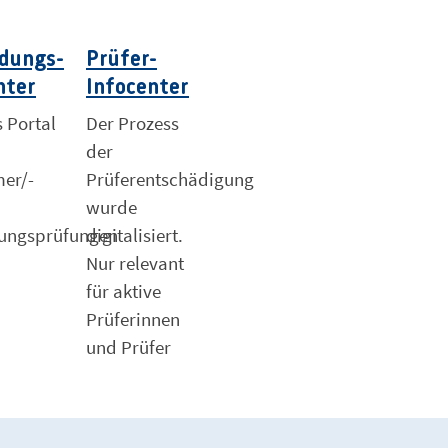
ldungs-
Prüfer-
nter
Infocenter
s Portal
Der Prozess
der
mer/-
Prüferentschädigung
n
wurde
dungsprüfungen
digitalisiert.
Nur relevant
für aktive
Prüferinnen
und Prüfer