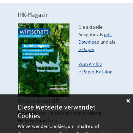
IHK-Magazin
Die aktuelle
Ausgabe als
pdf-
Download
und als
e-Paper
Zum Archiv
e-Paper-Katalog
Unsere Anschrift
Diese Webseite verwendet
Industrie- und Handelskammer Arnsberg,
Cookies
Hellweg-Sauerland
Wir verwenden Cookies, um Inhalte und
Königstraße 18-20