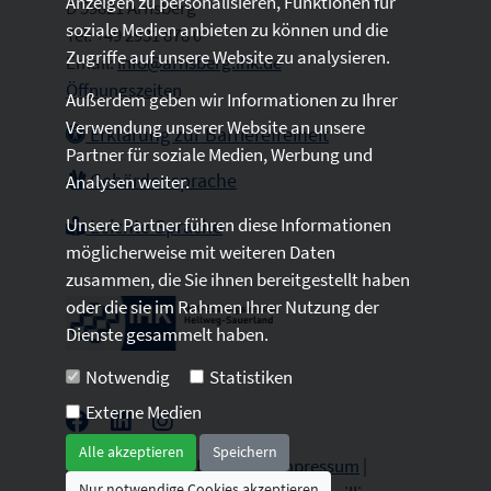
Anzeigen zu personalisieren, Funktionen für
D 59821 Arnsberg
soziale Medien anbieten zu können und die
Tel: +49 2931 878 0
Zugriffe auf unsere Website zu analysieren.
Email:
info@arnsberg.ihk.de
Öffnungszeiten
Außerdem geben wir Informationen zu Ihrer
Verwendung unserer Website an unsere
Erklärung zur Barrierefreiheit
Partner für soziale Medien, Werbung und
Gebärdensprache
Analysen weiter.
Unsere Partner führen diese Informationen
Leichte Sprache
möglicherweise mit weiteren Daten
zusammen, die Sie ihnen bereitgestellt haben
oder die sie im Rahmen Ihrer Nutzung der
Dienste gesammelt haben.
Notwendig
Statistiken
Externe Medien
Alle akzeptieren
Speichern
2026 © All Rights Reserved.
Impressum
|
Nur notwendige Cookies akzeptieren